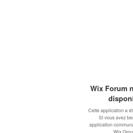
Wix Forum n
dispon
Cette application a 
Si vous avez be
application communau
Wix Grou