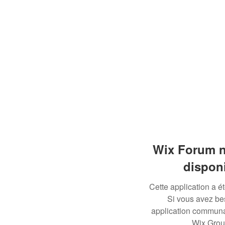
Wix Forum n
dispon
Cette application a 
Si vous avez be
application communau
Wix Grou