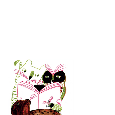
Lire & faire lire
Les 22 et 26
février
LE 23 AVRIL 2021...
TOUT LE MONDE LIT !